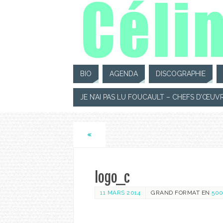
BIO
AGENDA
DISCOGRAPHIE
JE N’AI PAS LU FOUCAULT – CHEFS D’ŒUV
«
logo_c
11 MARS 2014
GRAND FORMAT EN
500