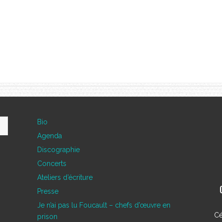
Bio
Agenda
Discographie
Concerts
Ateliers d’écriture
Presse
Je n’ai pas lu Foucault – chefs d’œuvre en
Cé
prison