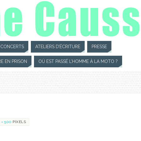
CONCERTS
ATELIERS D’ÉCRITURE
PRESSE
RE EN PRISON
OÙ EST PASSÉ L’HOMME À LA MOTO ?
 × 500
PIXELS