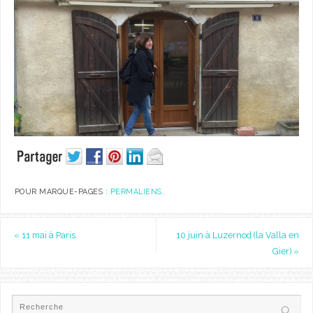
POUR MARQUE-PAGES :
PERMALIENS
.
«
11 mai à Paris
10 juin à Luzernod (la Valla en
Gier)
»