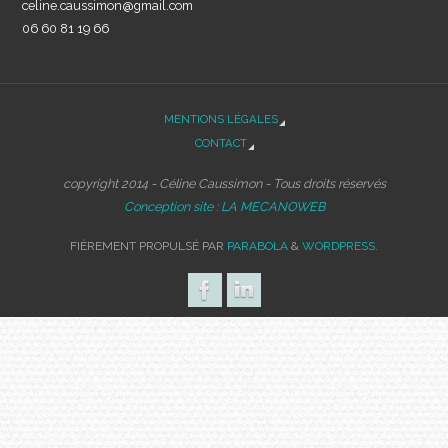
celine.caussimon@gmail.com
06 60 81 19 66
MENTIONS LÉGALES
CONTACT
copyright 2014 - Céline Caussimon - Tous droits réservés
Conception site : LA MECANOWEB
FIÈREMENT PROPULSÉ PAR
PARABOLA
&
WORDPRESS.