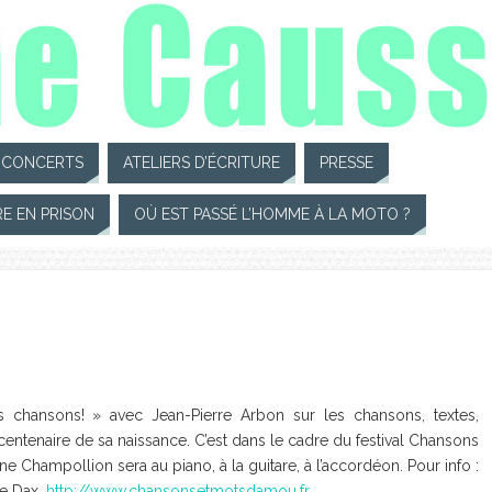
CONCERTS
ATELIERS D’ÉCRITURE
PRESSE
RE EN PRISON
OÙ EST PASSÉ L’HOMME À LA MOTO ?
s chansons! » avec Jean-Pierre Arbon sur les chansons, textes,
entenaire de sa naissance. C’est dans le cadre du festival Chansons
ne Champollion sera au piano, à la guitare, à l’accordéon. Pour info :
de Dax.
http://www.chansonsetmotsdamou.fr