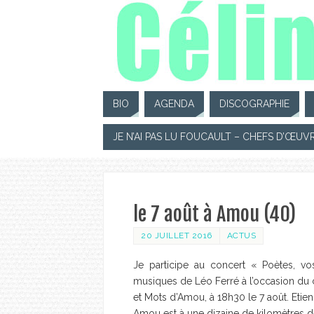
BIO
AGENDA
DISCOGRAPHIE
JE N’AI PAS LU FOUCAULT – CHEFS D’ŒUV
le 7 août à Amou (40)
20 JUILLET 2016
ACTUS
Je participe au concert « Poètes, vo
musiques de Léo Ferré à l’occasion du c
et Mots d’Amou, à 18h30 le 7 août. Etien
Amou est à une dizaine de kilomètres 