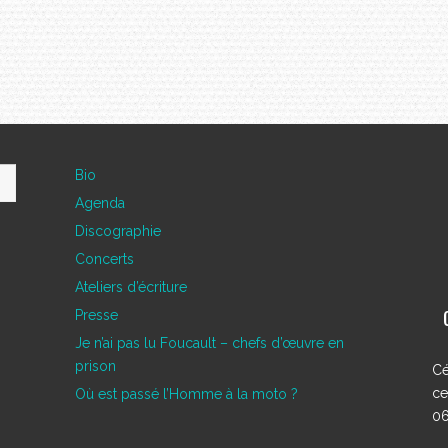
Bio
Agenda
Discographie
Concerts
Ateliers d’écriture
Presse
Je n’ai pas lu Foucault – chefs d’œuvre en
prison
Cé
ce
Où est passé l’Homme à la moto ?
06