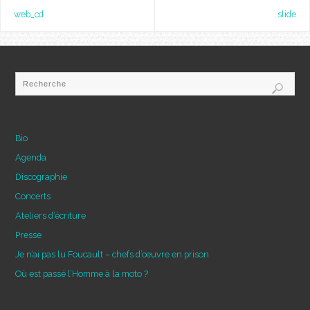
web_cd
slide
Bio
Agenda
Discographie
Concerts
Ateliers d’écriture
Presse
Je n’ai pas lu Foucault – chefs d’œuvre en prison
Où est passé l’Homme à la moto ?