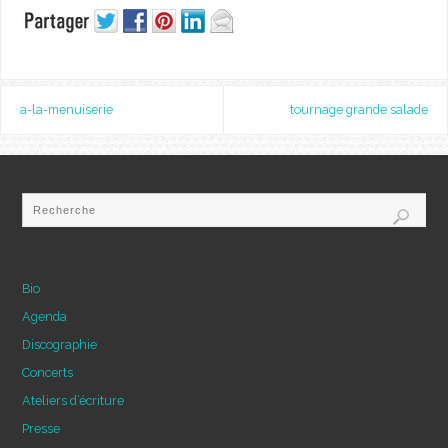
a-la-menuiserie
tournage grande salade
Bio
Agenda
Discographie
Concerts
Ateliers d’écriture
Presse