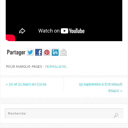
POUR MARQUE-PAGES :
PERMALIENS
.
«
20 et 21 mars en Corse
19 septembre à Entrebault
86400
»