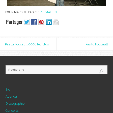
POUR MARQUE-PAGES :
PERMALIENS
.
Pas lu Foucault.0006 leg plus
Pas lu Foucault
Bio
Agenda
Discographie
Concerts