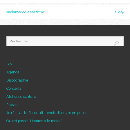
madamedodiezeaffiche1
slide5
Bio
Agenda
Discographie
Concerts
Ateliers d’écriture
Presse
Je n’ai pas lu Foucault – chefs d’œuvre en prison
Où est passé l’Homme à la moto ?