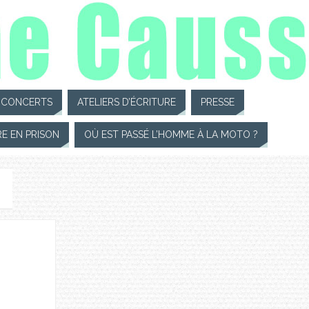
CONCERTS
ATELIERS D’ÉCRITURE
PRESSE
RE EN PRISON
OÙ EST PASSÉ L’HOMME À LA MOTO ?