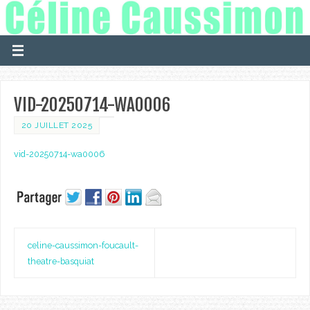
VID-20250714-WA0006
20 JUILLET 2025
vid-20250714-wa0006
celine-caussimon-foucault-
theatre-basquiat