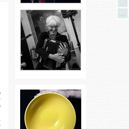
n
y
e
,
?