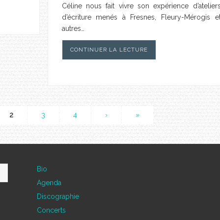
Céline nous fait vivre son expérience d’atelier
d’écriture menés à Fresnes, Fleury-Mérogis e
autres…
CONTINUER LA LECTURE
2
3
4
›
»
Bio
Agenda
Discographie
Concerts