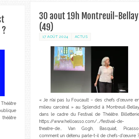
30 aout 19h Montreuil-Bellay
st
(49)
 ?
17 AOÛT 2024
ACTUS
« Je n’ai pas lu Foucault – des chefs d’œuvre e
 Théâtre
milieu carcéral » au Splendid à Montreuil-Bella
ublique
dans le cadre du Festival de Théâtre. Billetteri
 théâtre
https://www.helloasso.com/…/festival-de-
theatre-de… Van Gogh, Basquiat, Picasso
comment un détenu parle-t-il de chefs-d’œuvre 