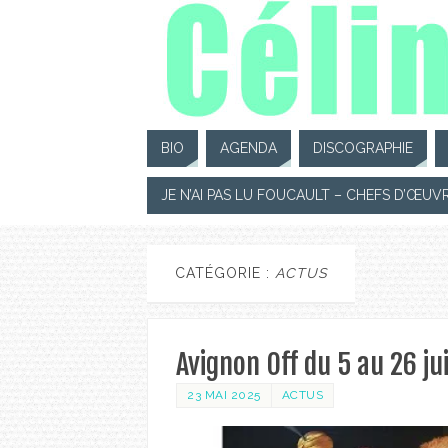
BIO
AGENDA
DISCOGRAPHIE
JE N’AI PAS LU FOUCAULT – CHEFS D’ŒUV
CATÉGORIE :
ACTUS
Avignon Off du 5 au 26 jui
23 MAI 2025
ACTUS