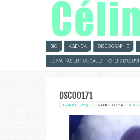
BIO
AGENDA
DISCOGRAPHIE
JE N’AI PAS LU FOUCAULT – CHEFS D’ŒUV
DSC00171
19 AOÛT 2019
GRAND FORMAT EN
204