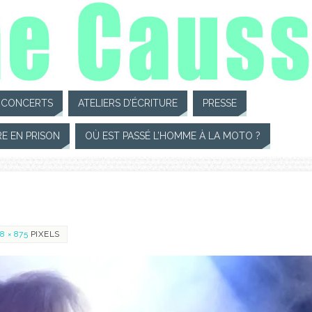
CONCERTS
ATELIERS D’ÉCRITURE
PRESSE
RE EN PRISON
OÙ EST PASSÉ L’HOMME À LA MOTO ?
8 × 875
PIXELS