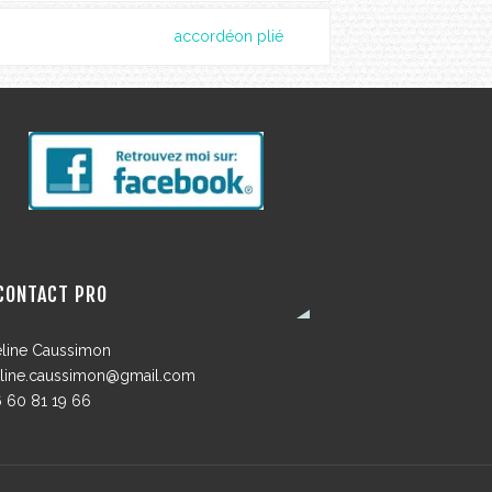
accordéon plié
CONTACT PRO
line Caussimon
line.caussimon@gmail.com
 60 81 19 66