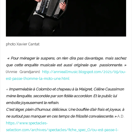
photo Xavier Cantat
« Pour ménager le suspens, on n’en dira pas davantage, mais sachez
que cette enquête musicale est aussi originale que passionnante. »
(Annie Grandjanin)
http://annieallmusic.blogspot.com/2021/09/ou-
est-passe-lhomme-la-moto-une.html
«
Imperméable à Colombo et chapeau à la Maigret, Céline Caussimon
mène l’enquête, secondée par son fidèle accordéon
.
Et le public lui
emboîte joyeusement le refrain.
C
‘est léger, plein d’humour, délicieux. Une bouffée d’air frais et joyeux, à
ne surtout pas manquer en ces temps de frilosité convalescente. »
A.D.
https://www.spectacles-
selection.com/archives/spectacles/fiche_spec_O/ou-est-passe-l-