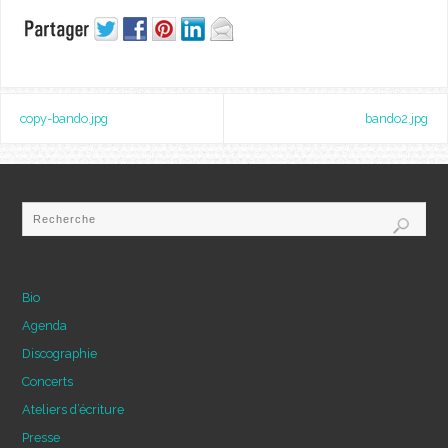
copy-bando.jpg
bando2.jpg
Bio
Agenda
Discographie
Concerts
Ateliers d’écriture
Presse